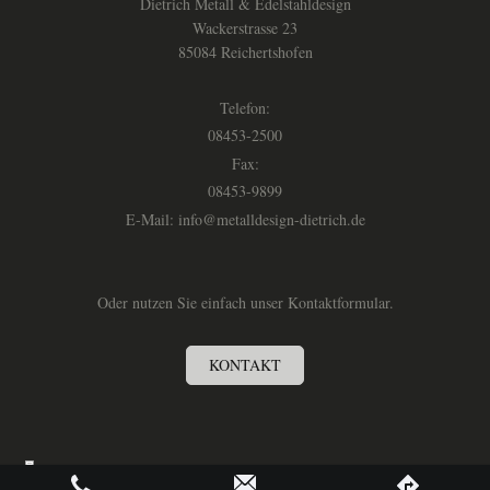
Dietrich Metall & Edelstahldesign
Wackerstrasse 23
85084 Reichertshofen
Telefon:
08453-2500
Fax:
08453-9899
E-Mail:
info@metalldesign-dietrich.de
Oder nutzen Sie einfach unser Kontaktformular.
KONTAKT
Druckversion
|
Sitemap
Webansicht