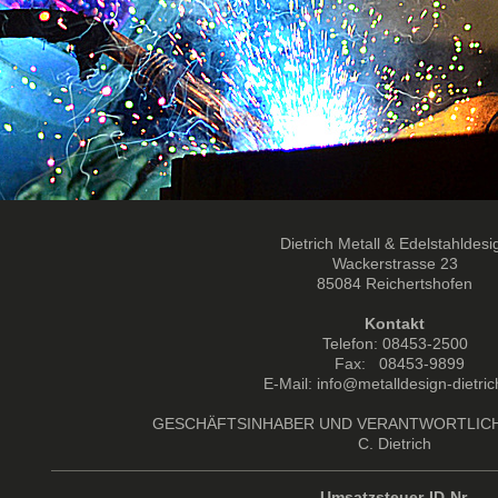
Dietrich Metall & Edelstahldesi
Wackerstrasse
23
85084
Reichertshofen
Kontakt
Telefon: 08453-2500
Fax: 08453-9899
E-Mail:
info@metalldesign-dietric
GESCHÄFTSINHABER UND VERANTWORTLICH 
C. Dietrich
Umsatzsteuer-ID-Nr.