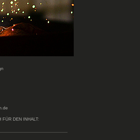
gn
h.de
FÜR DEN INHALT: